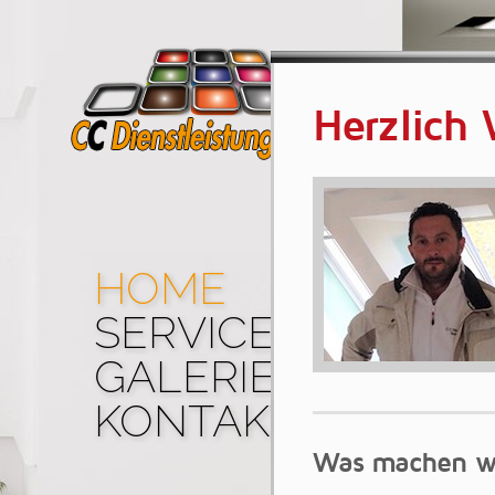
Herzlich
HOME
SERVICES
HOME
SERVICES
GALERIE
GALERIE
KONTAKT
KONTAKT
Was machen w